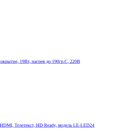
крытие, 19Вт, нагрев до 190гр.С, 220В
 HDMI, Телетекст, HD Ready, модель LE-LED24