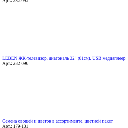
Арт.: 282-095
LEBEN ЖК-телевизор, диагональ 32" (81см), USB медиаплеер,
Арт.: 282-096
Семена овощей и цветов в ассортименте, цветной пакет
Арт.: 179-131