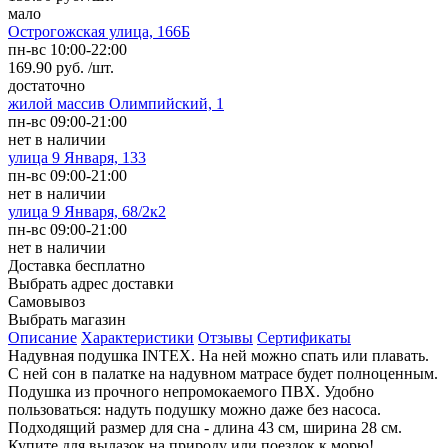
мало
Острогожская улица, 166Б
пн-вс 10:00-22:00
169.90 руб. /шт.
достаточно
жилой массив Олимпийский, 1
пн-вс 09:00-21:00
нет в наличии
улица 9 Января, 133
пн-вс 09:00-21:00
нет в наличии
улица 9 Января, 68/2к2
пн-вс 09:00-21:00
нет в наличии
Доставка
бесплатно
Выбрать адрес доставки
Самовывоз
Выбрать магазин
Описание
Характеристики
Отзывы
Сертификаты
Надувная подушка INTEX. На ней можно спать или плавать.
С ней сон в палатке на надувном матрасе будет полноценным.
Подушка из прочного непромокаемого ПВХ. Удобно
пользоваться: надуть подушку можно даже без насоса.
Подходящий размер для сна - длина 43 см, ширина 28 см.
Купите для вылазок на природу или поездок к морю!