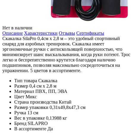
Нет в наличии
Описание
Характеристики
Отзывы
Сертификаты
Скакалка SilaPro 0,4см x 2,8 м – это удобный спортивный
снаряд для аэробных тренировок. Скакалка имеет
эргономичные ручки с антискользящей поверхностью, что
минимизирует шанс выскальзывания, когда руки потеют. Трос
легко и беспрепятственно крутится благодаря наличию
подшипников, позволяя максимально сосредоточиться на
упражнении. 5 цветов в ассортименте.
Тип товара
Скакалка
Размер
0,4 см x 2,8 м
Материал
ПВХ, ПП, ЭВА
Цвет
Микс
Страна производства
Китай
Размер упаковки
0,31х49,8х47,3 см
Ручка
13 см
Вес в упаковке
0,13988 кг
Бренд
SILAPRO
В ассортименте
Да