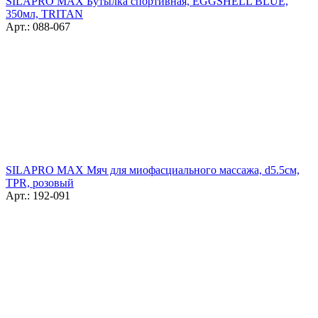
SILAPRO MAX Бутылка спортивная, EGGSHELL BLUE,
350мл, TRITAN
Арт.: 088-067
SILAPRO MAX Мяч для миофасциального массажа, d5.5см,
TPR, розовый
Арт.: 192-091