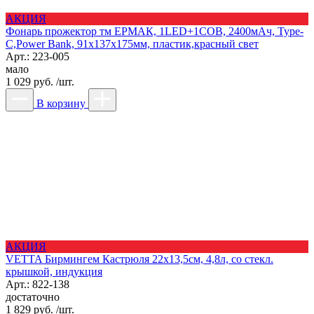
АКЦИЯ
Фонарь прожектор тм ЕРМАК, 1LED+1COB, 2400мАч, Type-
C,Power Bank, 91х137х175мм, пластик,красный свет
Арт.: 223-005
мало
1 029 руб. /шт.
В корзину
АКЦИЯ
VETTA Бирмингем Кастрюля 22х13,5см, 4,8л, со стекл.
крышкой, индукция
Арт.: 822-138
достаточно
1 829 руб. /шт.