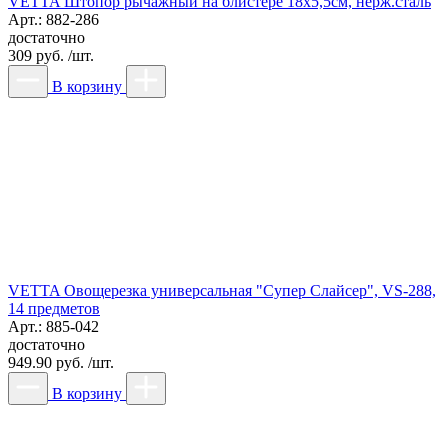
VETTA Штопор рычажный на блистере 18х5,5см, нерж.сталь
Арт.: 882-286
достаточно
309 руб. /шт.
В корзину
VETTA Овощерезка универсальная "Супер Слайсер", VS-288,
14 предметов
Арт.: 885-042
достаточно
949.90 руб. /шт.
В корзину