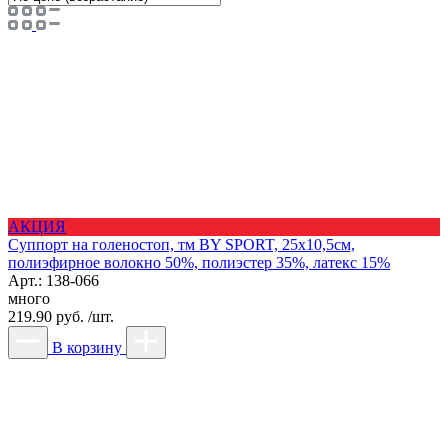
АКЦИЯ
Суппорт на голеностоп, тм BY SPORT, 25х10,5см,
полиэфирное волокно 50%, полиэстер 35%, латекс 15%
Арт.: 138-066
много
219.90 руб. /шт.
В корзину