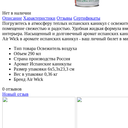
Нет в наличии
Описание
Характеристики
Отзывы
Сертификаты
Погрузитесь в атмосферу теплых испанских каникул с освежите
помещение свежестью и радостью. Удобная жидкая формула вме
интерьера. Насыщенный и долговечный аромат испанских каник
Air Wick в аромате испанских каникул - ваш личный билет в м
Тип товара
Освежитель воздуха
Объем
290 мл
Страна производства
Россия
Аромат
Испанские каникулы
Размер упаковки
6х5,3х23,3 см
Вес в упаковке
0,36 кг
Бренд
Air Wick
0 отзывов
Новый отзыв