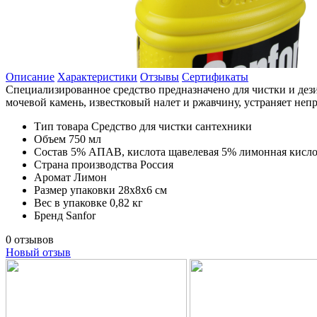
Описание
Характеристики
Отзывы
Сертификаты
Специализированное средство предназначено для чистки и дези
мочевой камень, известковый налет и ржавчину, устраняет неп
Тип товара
Средство для чистки сантехники
Объем
750 мл
Состав
5% АПАВ, кислота щавелевая 5% лимонная кислот
Страна производства
Россия
Аромат
Лимон
Размер упаковки
28х8х6 см
Вес в упаковке
0,82 кг
Бренд
Sanfor
0 отзывов
Новый отзыв