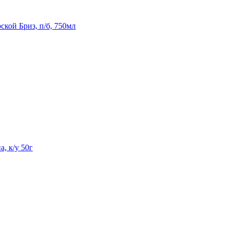
кой Бриз, п/б, 750мл
, к/у 50г