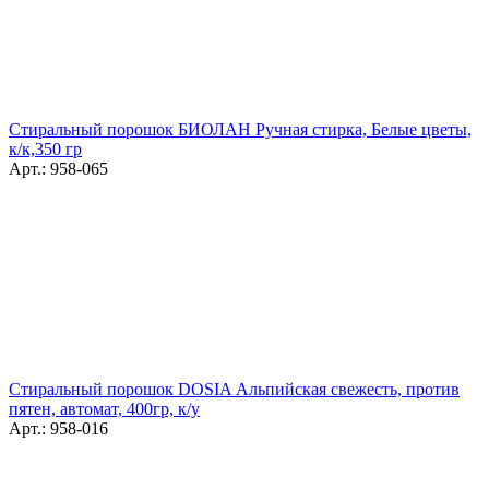
Стиральный порошок БИОЛАН Ручная стирка, Белые цветы,
к/к,350 гр
Арт.: 958-065
Стиральный порошок DOSIA Альпийская свежесть, против
пятен, автомат, 400гр, к/у
Арт.: 958-016