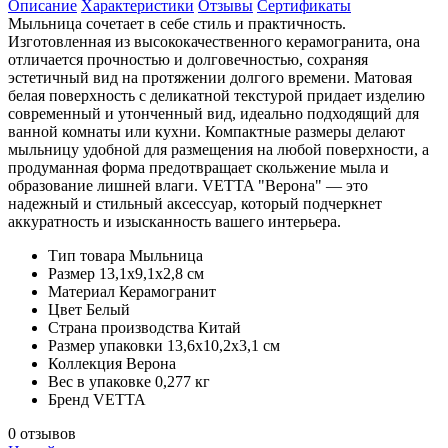
Описание
Характеристики
Отзывы
Сертификаты
Мыльница сочетает в себе стиль и практичность.
Изготовленная из высококачественного керамогранита, она
отличается прочностью и долговечностью, сохраняя
эстетичный вид на протяжении долгого времени. Матовая
белая поверхность с деликатной текстурой придает изделию
современный и утонченный вид, идеально подходящий для
ванной комнаты или кухни. Компактные размеры делают
мыльницу удобной для размещения на любой поверхности, а
продуманная форма предотвращает скольжение мыла и
образование лишней влаги. VETTA "Верона" — это
надежный и стильный аксессуар, который подчеркнет
аккуратность и изысканность вашего интерьера.
Тип товара
Мыльница
Размер
13,1x9,1x2,8 см
Материал
Керамогранит
Цвет
Белый
Страна производства
Китай
Размер упаковки
13,6х10,2х3,1 см
Коллекция
Верона
Вес в упаковке
0,277 кг
Бренд
VETTA
0 отзывов