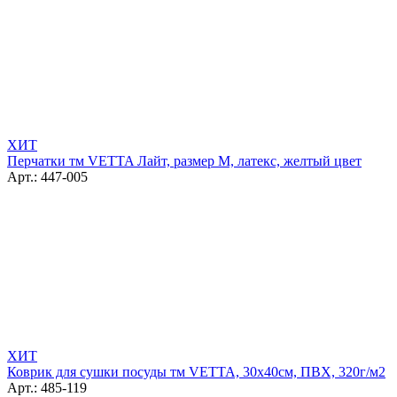
ХИТ
Перчатки тм VETTA Лайт, размер M, латекс, желтый цвет
Арт.: 447-005
ХИТ
Коврик для сушки посуды тм VETTA, 30х40см, ПВХ, 320г/м2
Арт.: 485-119