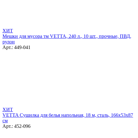
ХИТ
Мешки для мусора тм VETTA, 240 л., 10 шт., прочные, ПВД,
рулон
Арт.: 449-041
ХИТ
VETTA Сушилка для белья напольная, 18 м, сталь, 166х53х87
см
Арт.: 452-096