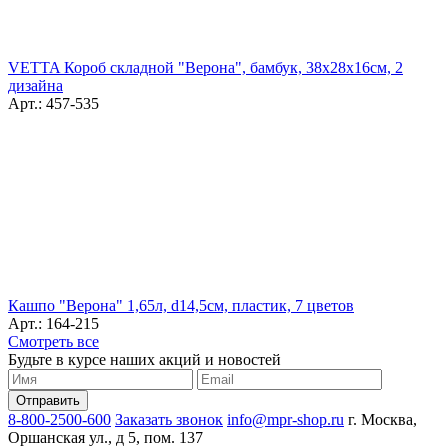
VETTA Короб складной "Верона", бамбук, 38x28х16см, 2
дизайна
Арт.: 457-535
Кашпо "Верона" 1,65л, d14,5см, пластик, 7 цветов
Арт.: 164-215
Смотреть все
Будьте в курсе наших акций и новостей
8-800-2500-600
Заказать звонок
info@mpr-shop.ru
г. Москва,
Оршанская ул., д 5, пом. 137