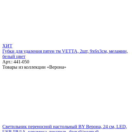
ХИТ
Губки для удаления пятен тм VETTA, 2шт, 9х6х3см, меламин,
белый цвет
Арт.: 441-050
Товары из коллекции «Верона»
Светильник переносной настольный BY Верона, 24 см, LED,
USB 5В/1А, керамика, текстиль, белый/желтый