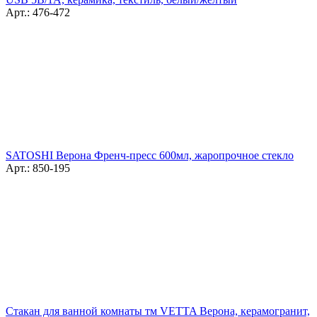
Арт.: 476-472
SATOSHI Верона Френч-пресс 600мл, жаропрочное стекло
Арт.: 850-195
Стакан для ванной комнаты тм VETTA Верона, керамогранит,