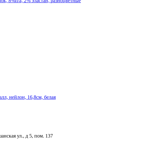
пок, 8%п/а, 2% эластан, разноцветные
л, нейлон, 16,8см, белая
анская ул., д 5, пом. 137