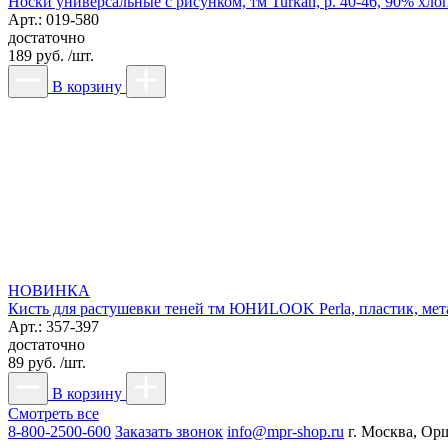
Носки универсальные с рисунком, тм Turkan, р. 40-46, 90% хло
Арт.: 019-580
достаточно
189 руб. /шт.
В корзину
НОВИНКА
Кисть для растушевки теней тм ЮНИLOOK Perla, пластик, метал
Арт.: 357-397
достаточно
89 руб. /шт.
В корзину
Смотреть все
8-800-2500-600
Заказать звонок
info@mpr-shop.ru
г. Москва, Орш