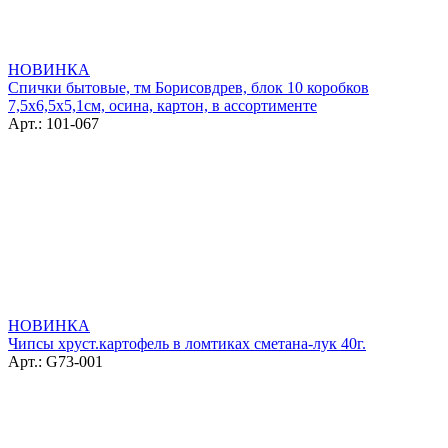
НОВИНКА
Спички бытовые, тм Борисовдрев, блок 10 коробков
7,5х6,5х5,1см, осина, картон, в ассортименте
Арт.: 101-067
НОВИНКА
Чипсы хруст.картофель в ломтиках сметана-лук 40г.
Арт.: G73-001