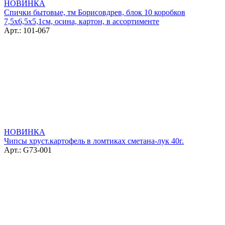
НОВИНКА
Спички бытовые, тм Борисовдрев, блок 10 коробков
7,5х6,5х5,1см, осина, картон, в ассортименте
Арт.: 101-067
НОВИНКА
Чипсы хруст.картофель в ломтиках сметана-лук 40г.
Арт.: G73-001