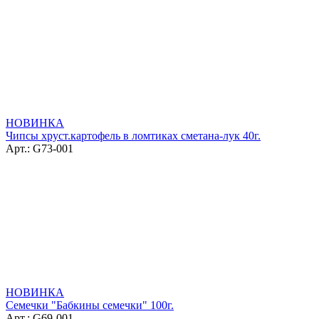
НОВИНКА
Чипсы хруст.картофель в ломтиках сметана-лук 40г.
Арт.: G73-001
НОВИНКА
Семечки "Бабкины семечки" 100г.
Арт.: G69-001