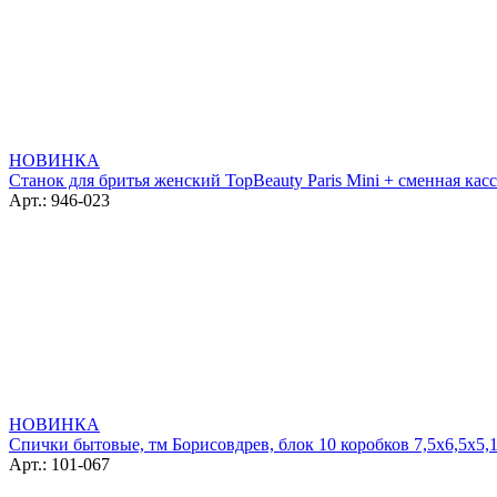
НОВИНКА
Станок для бритья женский TopBeauty Paris Mini + сменная кассе
Арт.: 946-023
НОВИНКА
Спички бытовые, тм Борисовдрев, блок 10 коробков 7,5х6,5х5,1
Арт.: 101-067