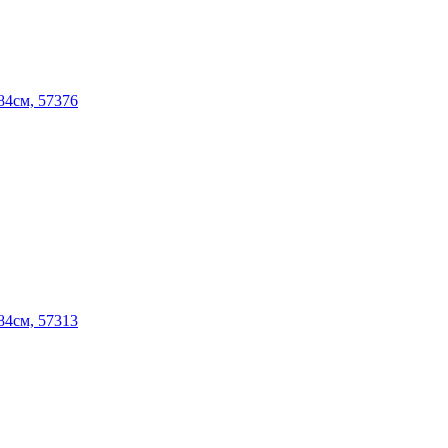
84см, 57376
84см, 57313