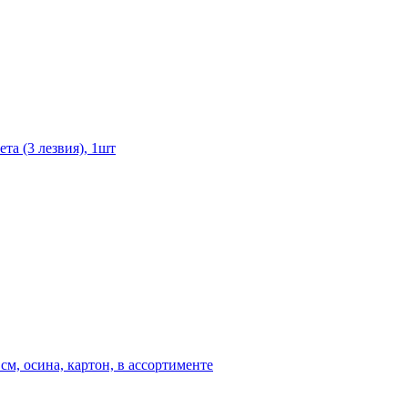
та (3 лезвия), 1шт
см, осина, картон, в ассортименте