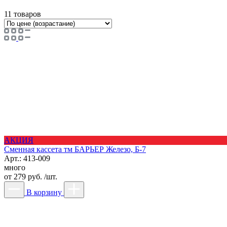
11 товаров
АКЦИЯ
Сменная кассета тм БАРЬЕР Железо, Б-7
Арт.: 413-009
много
от
279 руб. /шт.
В корзину