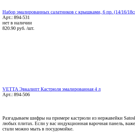
Набор эмалированных салатников с крышками, 6 пр. (14/16/18см
Арт.: 894-531
нет в наличии
820.90 руб. /шт.
VETTA Эвкалипт Кастрюля эмалированная 4 л
Арт.: 894-506
Разгадываем шифры на примере кастрюли из нержавейки Satosh
любых плитах. Если у вас индукционная варочная панель, важе
стали можно мыть в посудомойке.