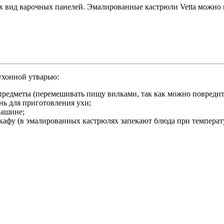
х вид варочных панелей. Эмалированные кастрюли Vetta можно и
ухонной утварью:
 предметы (перемешивать пищу вилками, так как можно повреди
нь для приготовления ухи;
машине;
фу (в эмалированных кастрюлях запекают блюда при температуре