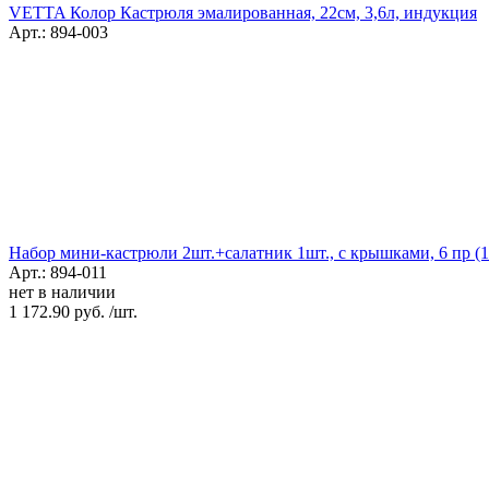
VETTA Колор Кастрюля эмалированная, 22см, 3,6л, индукция
Арт.: 894-003
Набор мини-кастрюли 2шт.+салатник 1шт., с крышками, 6 пр (14
Арт.: 894-011
нет в наличии
1 172.90 руб. /шт.