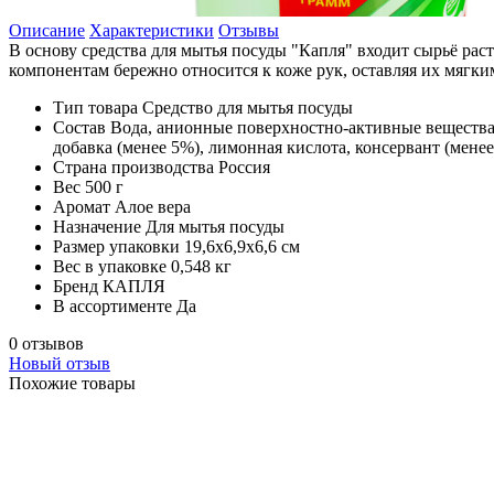
Описание
Характеристики
Отзывы
В основу средства для мытья посуды "Капля" входит сырьё рас
компонентам бережно относится к коже рук, оставляя их мягки
Тип товара
Средство для мытья посуды
Состав
Вода, анионные поверхностно-активные вещества 
добавка (менее 5%), лимонная кислота, консервант (мене
Страна производства
Россия
Вес
500 г
Аромат
Алое вера
Назначение
Для мытья посуды
Размер упаковки
19,6х6,9х6,6 см
Вес в упаковке
0,548 кг
Бренд
КАПЛЯ
В ассортименте
Да
0 отзывов
Новый отзыв
Похожие товары