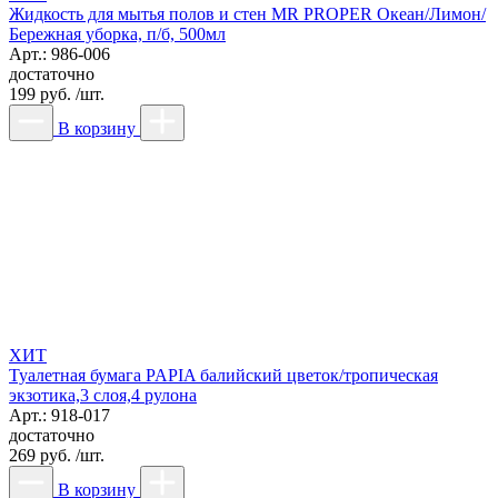
Жидкость для мытья полов и стен MR PROPER Океан/Лимон/
Бережная уборка, п/б, 500мл
Арт.: 986-006
достаточно
199 руб. /шт.
В корзину
ХИТ
Туалетная бумага PAPIA балийский цветок/тропическая
экзотика,3 слоя,4 рулона
Арт.: 918-017
достаточно
269 руб. /шт.
В корзину