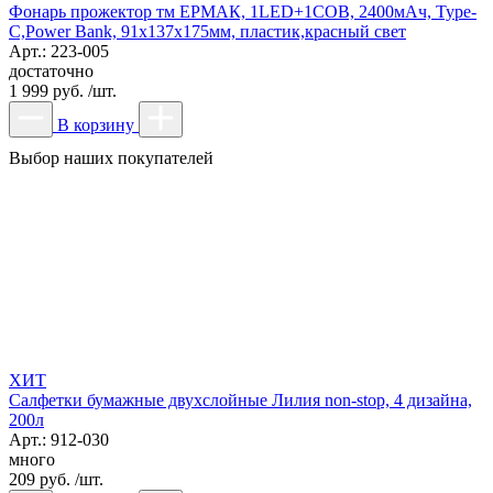
Фонарь прожектор тм ЕРМАК, 1LED+1COB, 2400мАч, Type-
C,Power Bank, 91х137х175мм, пластик,красный свет
Арт.: 223-005
достаточно
1 999 руб. /шт.
В корзину
Выбор наших покупателей
ХИТ
Салфетки бумажные двухслойные Лилия non-stop, 4 дизайна,
200л
Арт.: 912-030
много
209 руб. /шт.