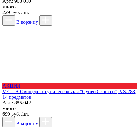
Арт.: 968-010
много
229 руб. /шт.
В корзину
АКЦИЯ
VETTA Овощерезка универсальная "Супер Слайсер", VS-288,
14 предметов
Арт.: 885-042
много
699 руб. /шт.
В корзину