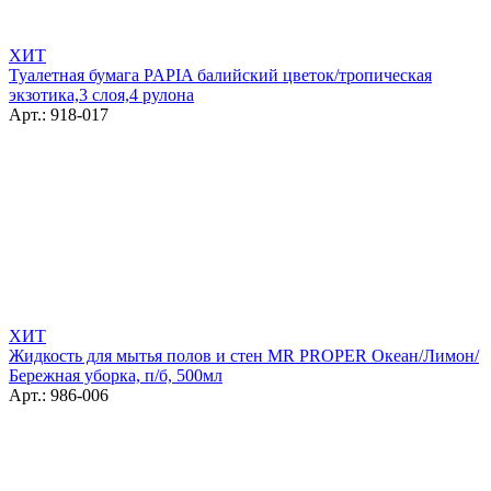
ХИТ
Туалетная бумага PAPIA балийский цветок/тропическая
экзотика,3 слоя,4 рулона
Арт.: 918-017
ХИТ
Жидкость для мытья полов и стен MR PROPER Океан/Лимон/
Бережная уборка, п/б, 500мл
Арт.: 986-006