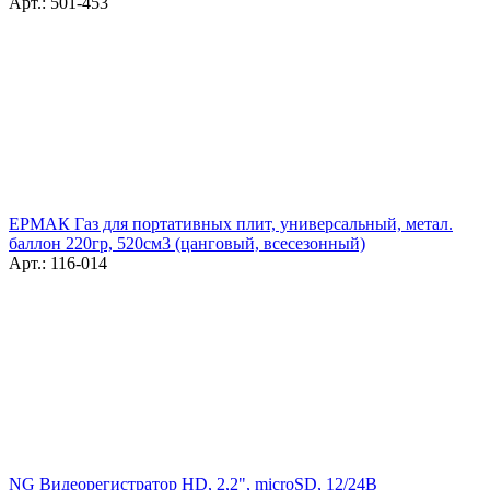
Арт.: 501-453
ЕРМАК Газ для портативных плит, универсальный, метал.
баллон 220гр, 520см3 (цанговый, всесезонный)
Арт.: 116-014
NG Видеорегистратор HD, 2,2", microSD, 12/24В