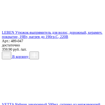
LEBEN Утюжок-выпрямитель для волос, дорожный, керамич.
покрытие, 19Вт, нагрев до 190гр.С, 220В
Арт.: 489-047
достаточно
359.90 руб. /шт.
В корзину
VETTA Чайник заварочный 500мл, ситечко из нержавеющей