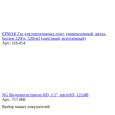
ЕРМАК Газ для портативных плит, универсальный, метал.
баллон 220гр, 520см3 (цанговый, всесезонный)
Арт.: 116-014
NG Видеорегистратор HD, 2,2", microSD, 12/24В
Арт.: 717-006
Выбор наших покупателей