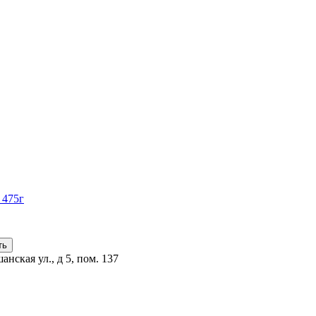
 475г
анская ул., д 5, пом. 137