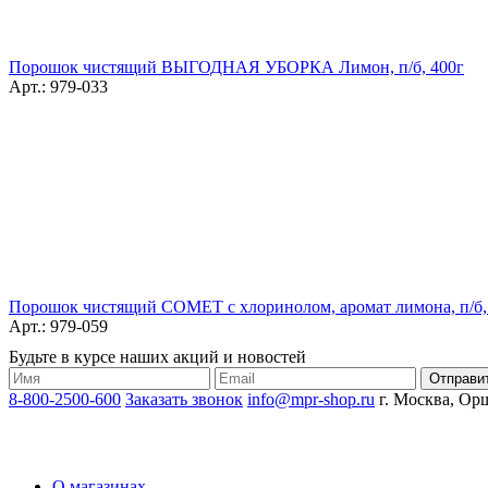
Порошок чистящий ВЫГОДНАЯ УБОРКА Лимон, п/б, 400г
Арт.: 979-033
Порошок чистящий COMET с хлоринолом, аромат лимона, п/б,
Арт.: 979-059
Будьте в курсе наших акций и новостей
8-800-2500-600
Заказать звонок
info@mpr-shop.ru
г. Москва, Орш
О магазинах