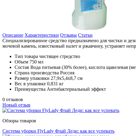
Описание
Характеристики
Отзывы
Статьи
Специализированное средство предназначено для чистки и дези
мочевой камень, известковый налет и ржавчину, устраняет неп
Тип товара
чистящее стредство
Объем
750 мл
Состав
Вода питьевая (30% более), кислота щавелевая (м
Страна производства
Россия
Размер упаковки
27,9х5,4х8,7 см
Вес в упаковке
0,831 кг
Преимущества
Антибактериальный эффект
0 отзывов
Новый отзыв
Обзоры товаров
Система уборки FlyLady Флай Леди: как все успевать