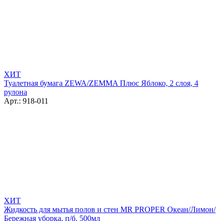
ХИТ
Туалетная бумага ZEWA/ZEMMA Плюс Яблоко, 2 слоя, 4
рулона
Арт.: 918-011
ХИТ
Жидкость для мытья полов и стен MR PROPER Океан/Лимон/
Бережная уборка, п/б, 500мл