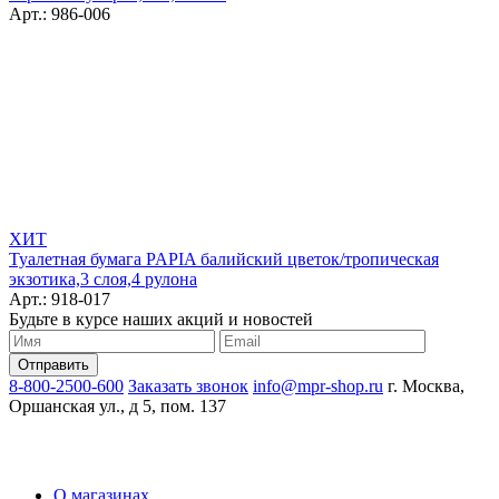
Арт.: 986-006
ХИТ
Туалетная бумага PAPIA балийский цветок/тропическая
экзотика,3 слоя,4 рулона
Арт.: 918-017
Будьте в курсе наших акций и новостей
8-800-2500-600
Заказать звонок
info@mpr-shop.ru
г. Москва,
Оршанская ул., д 5, пом. 137
О магазинах