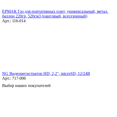
ЕРМАК Газ для портативных плит, универсальный, метал.
баллон 220гр, 520см3 (цанговый, всесезонный)
Арт.: 116-014
NG Видеорегистратор HD, 2,2", microSD, 12/24В
Арт.: 717-006
Выбор наших покупателей