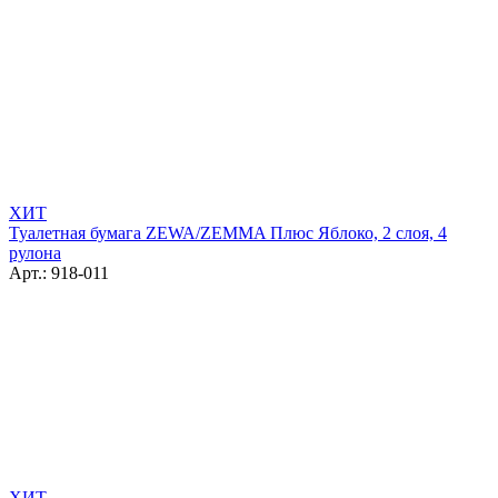
ХИТ
Туалетная бумага ZEWA/ZEMMA Плюс Яблоко, 2 слоя, 4
рулона
Арт.: 918-011
ХИТ