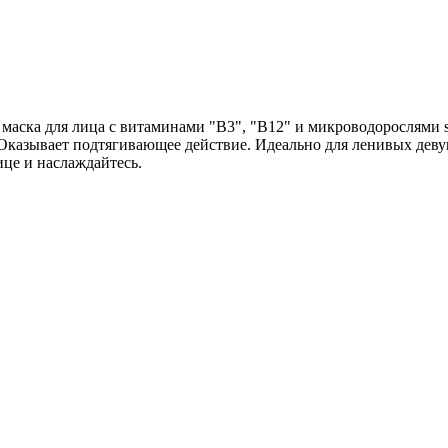
ска для лица с витаминами "В3", "В12" и микроводорослями spi
Оказывает подтягивающее действие. Идеально для ленивых девуш
ице и наслаждайтесь.