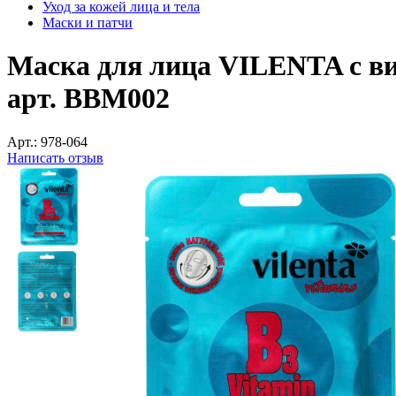
Уход за кожей лица и тела
Маски и патчи
Маска для лица VILENTA с ви
арт. ВВМ002
Арт.:
978-064
Написать отзыв