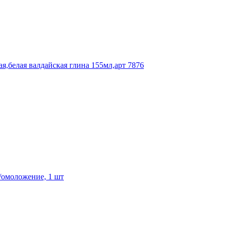
я,белая валдайская глина 155мл,арт 7876
/омоложение, 1 шт