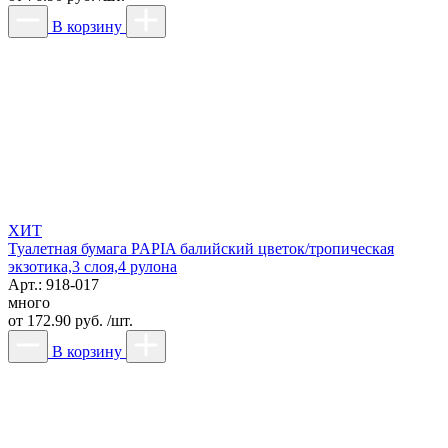
В корзину
ХИТ
Туалетная бумага PAPIA балийский цветок/тропическая
экзотика,3 слоя,4 рулона
Арт.: 918-017
много
от
172.90 руб. /шт.
В корзину