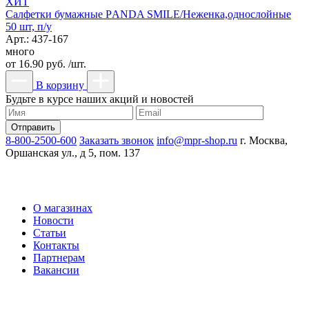
ХИТ
Салфетки бумажные РANDA SMILE/Неженка,однослойные
50 шт, п/у
Арт.: 437-167
много
от
16.90 руб. /шт.
В корзину
Будьте в курсе наших акций и новостей
8-800-2500-600
Заказать звонок
info@mpr-shop.ru
г. Москва,
Оршанская ул., д 5, пом. 137
О магазинах
Новости
Статьи
Контакты
Партнерам
Вакансии