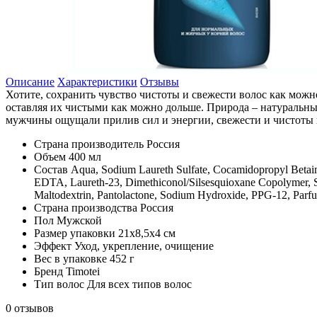
Описание
Характеристики
Отзывы
Хотите, сохранить чувство чистоты и свежести волос как мо
оставляя их чистыми как можно дольше. Природа – натуральны
мужчины ощущали прилив сил и энергии, свежести и чистоты 
Страна производитель
Россия
Объем
400 мл
Состав
Aqua, Sodium Laureth Sulfate, Cocamidopropyl Betai
EDTA, Laureth-23, Dimethiconol/Silsesquioxane Copolymer, S
Maltodextrin, Pantolactone, Sodium Hydroxide, PPG-12, Parfu
Страна производства
Россия
Пол
Мужской
Размер упаковки
21х8,5х4 см
Эффект
Уход, укрепление, очищение
Вес в упаковке
452 г
Бренд
Timotei
Тип волос
Для всех типов волос
0 отзывов