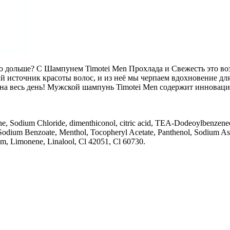
жно дольше? С Шампунем Timotei Men Прохлада и Свежесть это 
й источник красоты волос, и из неё мы черпаем вдохновение дл
на весь день! Мужской шампунь Timotei Men содержит инноваци
ne, Sodium Chloride, dimenthiconol, citric acid, TEA-Dodeoylbenzen
odium Benzoate, Menthol, Tocopheryl Acetate, Panthenol, Sodium Asc
m, Limonene, Linalool, Cl 42051, Cl 60730.