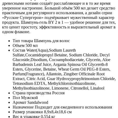
древесными нотами создаёт расслабляющее и в то же время
уверенное настроение. Большой объём 500 мл делает средство
практичным для регулярного использования, а дизайн серии
«Русские Супергерои» подчёркивает мужественный характер
продукта. Шампунь-гель BY 2 в 1 — удобное решение для тех,
кто ценит простоту, эффективность и выразительный аромат в
одном флаконе.
Тип товара
Шампунь для волос
Объем
500 мл
Состав
Water(Aqua),Sodium Laureth
Sulfate,Cocamidopropyl Betaine, Sodium Chloride, Decyl
Glucoside,Disodium, Cocoamphodiacetate, Glycerin, Aloe
Barbadensis Leaf Juice, Argania Spinosa Oil Glycereth-8
Esters, Glycerine, Betaine, Wheat Germ Oil PEG-8 Esters,
Parfum(Fragrance), Allantoin, Zingiber Officinale Root
Extract, Citric Acid, Guar Hydroxypropyltrimonium Chloride,
Tetrasodium EDTA, Methylchloroisothiazolinone,
Methylisothiazolinone, Limonene, Citronellol, Linalool
Страна производства
Россия
Пол
Мужской
Аромат
Sandalwood
Назначение
Подходит для ежедневного использования
Размер упаковки
8,9х8,4х18,6 см
Вес в упаковке
0,554 кг