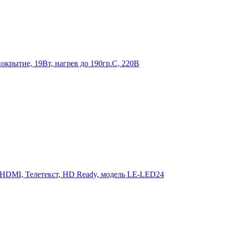
крытие, 19Вт, нагрев до 190гр.С, 220В
 HDMI, Телетекст, HD Ready, модель LE-LED24