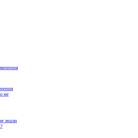
енения
не знали