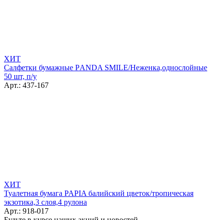
ХИТ
Салфетки бумажные РANDA SMILE/Неженка,однослойные
50 шт, п/у
Арт.: 437-167
ХИТ
Туалетная бумага PAPIA балийский цветок/тропическая
экзотика,3 слоя,4 рулона
Арт.: 918-017
Будьте в курсе наших акций и новостей