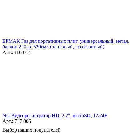
ЕРМАК Газ для портативных плит, универсальный, метал.
баллон 220гр, 520см3 (цанговый, всесезонный)
Арт.: 116-014
NG Видеорегистратор HD, 2,2", microSD, 12/24В
Арт.: 717-006
Выбор наших покупателей