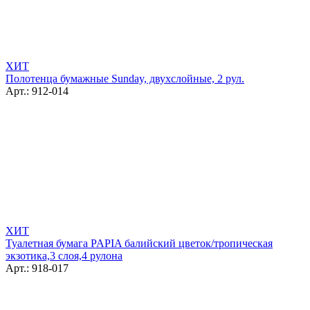
ХИТ
Полотенца бумажные Sunday, двухслойные, 2 рул.
Арт.: 912-014
ХИТ
Туалетная бумага PAPIA балийский цветок/тропическая
экзотика,3 слоя,4 рулона
Арт.: 918-017