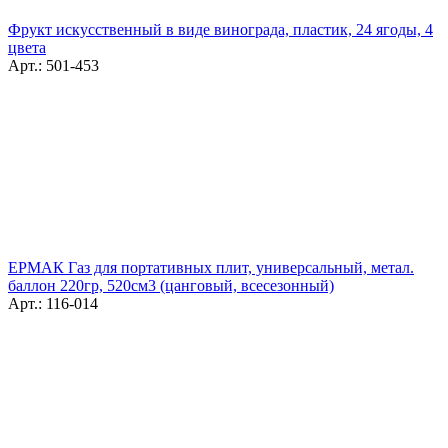
Фрукт искусственный в виде винограда, пластик, 24 ягоды, 4
цвета
Арт.: 501-453
ЕРМАК Газ для портативных плит, универсальный, метал.
баллон 220гр, 520см3 (цанговый, всесезонный)
Арт.: 116-014