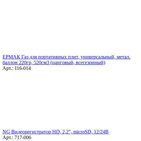
ЕРМАК Газ для портативных плит, универсальный, метал.
баллон 220гр, 520см3 (цанговый, всесезонный)
Арт.: 116-014
NG Видеорегистратор HD, 2,2", microSD, 12/24В
Арт.: 717-006