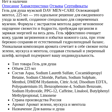
Нет в наличии
Описание
Характеристики
Отзывы
Сертификаты
Гель для душа мужской DAV MEN+CARE Освежающий
ментол, 225 мл — это идеальное решение для ежедневного
ухода за кожей, созданное специально для современных
мужчин. Формула с экстрактом ментола дарит мгновенное
ощущение свежести и бодрости, пробуждая организм и
заряжая энергией на весь день. Гель эффективно очищает
кожу, удаляя загрязнения и избытки кожного сала, при этом
бережно сохраняя ее естественный гидролипидный баланс.
Уникальная композиция аромата сочетает в себе свежие ноты
зелени, мускуса и ментола, создавая стильный и уверенный
шлейф, который подчеркнет вашу индивидуальность.
Тип товара
Гель для душа
Объем
225 мл
Состав
Aqua, Sodium Laureth Sulfate, Cocamidopropyl
Betaine, Sodium Chloride, Parfum, Sodium Sulphate,
Menthol, DMDM Hydantoin, Citric Acid, Disodium EDTA,
Polyquaternium-10, Benzophenone-4, Sodium Benzoate,
Sodium Hydroxide, PPG-12, Caffeine, Linalool, Butylphenyl
Methylpropional, Limonene
Страна производства
Россия
Аромат
Аромат зелени, мускуса и ментола
Назначение
Для ванны и душа