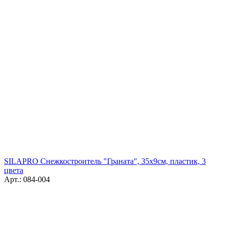
SILAPRO Снежкостроитель "Граната", 35х9см, пластик, 3
цвета
Арт.: 084-004