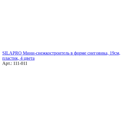
SILAPRO Мини-снежкостроитель в форме снеговика, 19см,
пластик, 4 цвета
Арт.: 111-011