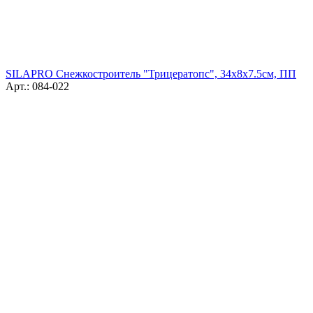
SILAPRO Снежкостроитель "Трицератопс", 34х8х7.5см, ПП
Арт.: 084-022