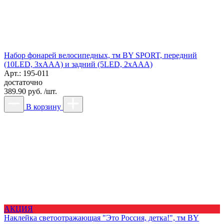
Набор фонарей велосипедных, тм BY SPORT, передний
(10LED, 3хААА) и задний (5LED, 2хААА)
Арт.: 195-011
достаточно
389.90 руб. /шт.
В корзину
АКЦИЯ
Наклейка светоотражающая "Это Россия, детка!", тм BY