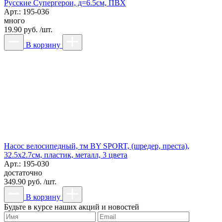
Русские Супергерои, д=6.5см, ПВХ
Арт.: 195-036
много
19.90 руб. /шт.
В корзину
Насос велосипедный, тм BY SPORT, (шредер, преста),
32.5х2.7см, пластик, металл, 3 цвета
Арт.: 195-030
достаточно
349.90 руб. /шт.
В корзину
Будьте в курсе наших акций и новостей