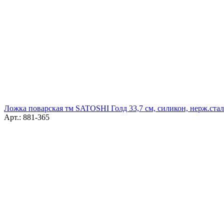
Ложка поварская тм SATOSHI Голд 33,7 см, силикон, нерж.стал
Арт.: 881-365