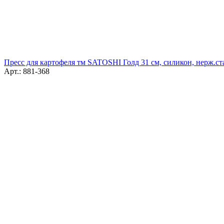
Пресс для картофеля тм SATOSHI Голд 31 см, силикон, нерж.ст
Арт.: 881-368