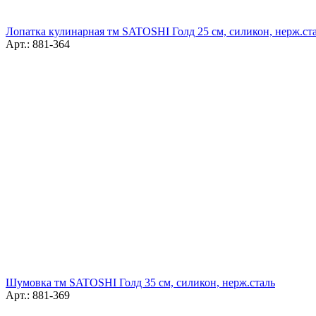
Лопатка кулинарная тм SATOSHI Голд 25 см, силикон, нерж.ст
Арт.: 881-364
Шумовка тм SATOSHI Голд 35 см, силикон, нерж.сталь
Арт.: 881-369