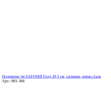
Половник тм SATOSHI Голд 29,5 см, силикон, нерж.сталь
Арт.: 881-366